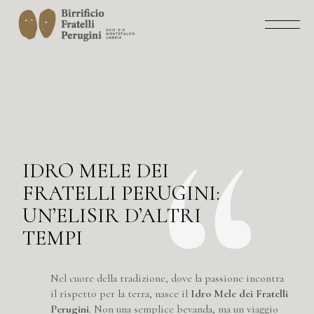
IDRO MELE DEI
FRATELLI PERUGINI:
UN’ELISIR D’ALTRI
TEMPI
Nel cuore della tradizione, dove la passione incontra
il rispetto per la terra, nasce il
Idro Mele dei Fratelli
Perugini
. Non una semplice bevanda, ma un viaggio