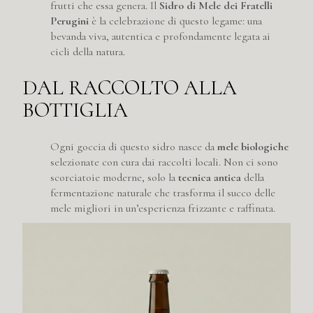
frutti che essa genera. Il
Sidro di Mele dei Fratelli
Perugini
è la celebrazione di questo legame: una
bevanda viva, autentica e profondamente legata ai
cicli della natura.
DAL RACCOLTO ALLA
BOTTIGLIA
Ogni goccia di questo sidro nasce da
mele biologiche
selezionate con cura dai raccolti locali. Non ci sono
scorciatoie moderne, solo la
tecnica antica
della
fermentazione naturale che trasforma il succo delle
mele migliori in un’esperienza frizzante e raffinata.