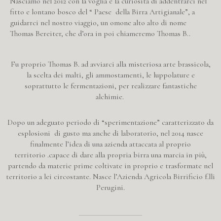
Nasciamo nel 2012 con la voglia e la curiosità di addentrarci nel
fitto e lontano bosco del “ Paese della Birra Artigianale”, a
guidarrci nel nostro viaggio, un omone alto alto di nome
Thomas Bereiter, che d’ora in poi chiameremo Thomas B..
Fu proprio Thomas B. ad avviarci alla misteriosa arte brassicola,
la scelta dei malti, gli ammostamenti, le luppolature e
soprattutto le fermentazioni, per realizzare fantastiche
alchimie.
Dopo un adeguato periodo di “sperimentazione” caratterizzato da
esplosioni di gusto ma anche di laboratorio, nel 2014 nasce
finalmente l’idea di una azienda attaccata al proprio
territorio .capace di dare alla propria birra una marcia in più,
partendo da materie prime coltivate in proprio e trasformate nel
territorio a lei circostante. Nasce l’Azienda Agricola Birrificio f.lli
Perugini.