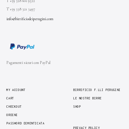
T +39 328 601 9522
T +39 338 321 3497
info@birrificiodeiperugini.com
Pagamenti sicuri con PayPal
MY ACCOUNT
BIRRIFICIO F.LLI PERUGINI
CART
LE NOSTRE BIRRE
CHECKOUT
SHOP
ORDINI
PASSWORD DIMENTICATA
PRIVACY POLICY